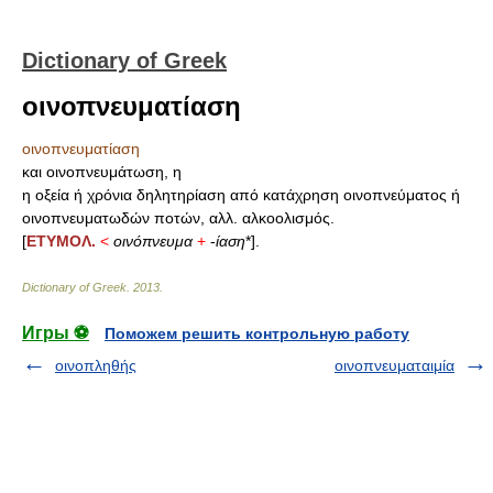
Dictionary of Greek
οινοπνευματίαση
οινοπνευματίαση
και οινοπνευμάτωση, η
η οξεία ή χρόνια δηλητηρίαση από κατάχρηση οινοπνεύματος ή
οινοπνευματωδών ποτών, αλλ. αλκοολισμός.
[
ΕΤΥΜΟΛ.
<
οινόπνευμα
+
-
ίαση
*].
Dictionary of Greek
.
2013
.
Игры ⚽
Поможем решить контрольную работу
οινοπληθής
οινοπνευματαιμία