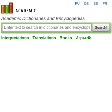
RU
DE
ES
FR
en-academic.com
Academic Dictionaries and Encyclopedias
Search!
Interpretations
Translations
Books
Игры ⚽