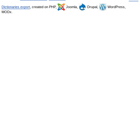
Dictionaries export
, created on PHP,
Joomla,
Drupal,
WordPress,
MODx.